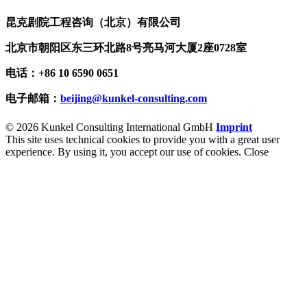
昆克剧院工程咨询（北京）有限公司
北京市朝阳区东三环北路
8
号亮马河大厦
2
座
0728
室
电话：+86 10 6590 0651
电子邮箱：
beijing@kunkel-consulting.com
© 2026 Kunkel Consulting International GmbH
Imprint
This site uses technical cookies to provide you with a great user
experience. By using it, you accept our use of cookies.
Close