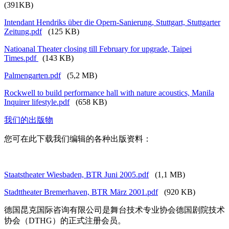
(391KB)
Intendant Hendriks über die Opern-Sanierung, Stuttgart, Stuttgarter
Zeitung.pdf
(125 KB)
Natioanal Theater closing till February for upgrade, Taipei
Times.pdf
(143 KB)
Palmengarten.pdf
(5,2 MB)
Rockwell to build performance hall with nature acoustics, Manila
Inquirer lifestyle.pdf
(658 KB)
我们的出版物
您可在此下载我们编辑的各种出版资料：
Staatstheater Wiesbaden, BTR Juni 2005.pdf
(1,1 MB)
Stadttheater Bremerhaven, BTR März 2001.pdf
(920 KB)
德国昆克国际咨询有限公司是舞台技术专业协会德国剧院技术
协会（DTHG）的正式注册会员。